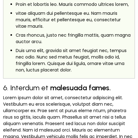
Proin et lobortis leo. Mauris commodo ultrices lorem,
vitae aliquam dui pellentesque eu. Nam mauris
mauris, efficitur et pellentesque eu, consectetur
vitae mauris.
Cras rhoncus, justo nec fringilla mattis, quam magna
auctor arcu.
Duis urna elit, gravida sit amet feugiat nec, tempus
nec odio. Nunc sed metus feugiat, mollis odio id,
fringilla lorem. Quisque dui ligula, ornare vitae urna
non, luctus placerat dolor.
6. Interdum et
malesuada fames.
Lorem ipsum dolor sit amet, consectetur adipiscing elit.
Vestibulum eu eros scelerisque, volutpat diam nec,
ullamcorper ex. Prae sent at purus eleme ntum, pharetra
risus sa gittis, iaculis quam. Phasellus sit amet nisi a tellus
aliquam venenatis. Praesent sed lacus non dolor suscipit
eleifend. Nam id malesuad orci. Mauris ac elementum
magna. Vestibulum vehicula mollis felis ac imperdiet. In nec