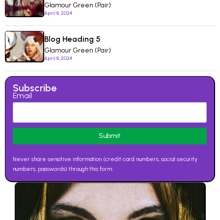
Glamour Green (Pair)
April 8, 2024
Blog Heading 5
Glamour Green (Pair)
April 8, 2024
Subscribe
Email
Never share sensitive information (credit card numbers, social security
numbers, passwords) through this form.