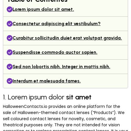
Lorem ipsum dolor sit amet.
Consectetur adipiscing elit vestibulum?
Curabitur sollicitudin duiet erat volutpat gravida.
Suspendisse commodo auctor sapien.
Sed non lobortis nibh. Integer in mattis nibh.
Interdum et malesuada fames.
1. Lorem ipsum dolor
sit amet
HalloweenContacts.io provides an online platform for the
sale of Halloween-themed contact lenses (“Products”). We
sell coloured contact lenses for novelty, cosmetic, and
theatrical purposes only. They are not intended for vision
correction or to replace prescription contact lenses. It is your