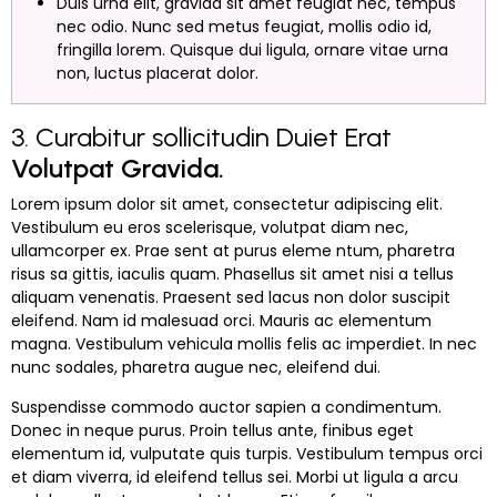
Duis urna elit, gravida sit amet feugiat nec, tempus
nec odio. Nunc sed metus feugiat, mollis odio id,
fringilla lorem. Quisque dui ligula, ornare vitae urna
non, luctus placerat dolor.
3. Curabitur sollicitudin Duiet Erat
Volutpat Gravida.
Lorem ipsum dolor sit amet, consectetur adipiscing elit.
Vestibulum eu eros scelerisque, volutpat diam nec,
ullamcorper ex. Prae sent at purus eleme ntum, pharetra
risus sa gittis, iaculis quam. Phasellus sit amet nisi a tellus
aliquam venenatis. Praesent sed lacus non dolor suscipit
eleifend. Nam id malesuad orci. Mauris ac elementum
magna. Vestibulum vehicula mollis felis ac imperdiet. In nec
nunc sodales, pharetra augue nec, eleifend dui.
Suspendisse commodo auctor sapien a condimentum.
Donec in neque purus. Proin tellus ante, finibus eget
elementum id, vulputate quis turpis. Vestibulum tempus orci
et diam viverra, id eleifend tellus sei. Morbi ut ligula a arcu